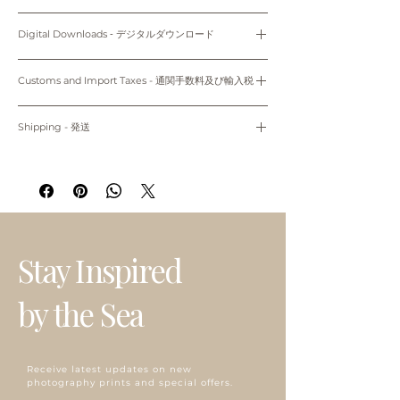
Prints: Returns, refunds and exchanges are not
The colors in this print may appear slightly different
available as pieces are made especially for you.
Digital Downloads ‐ デジタルダウンロード
from those on your monitor.
Digital downloads: As this is a digital product we
can’t accept returns, refunds, exchanges or
Personal use only. Do not share, distribute, resell,
Prints are made to order and unframed.
cancellations. The final project of the artwork may
edit, or alter these files to resell. All files are
Customs and Import Taxes - 通関手数料及び輸入税
Only 5"x7" (12.7cm x 17.78cm) and 8"x10" (20.32cm x
vary because of the difference in the quality of the
protected by copyright law.
25.4cm) come with white mat.
printer and the paper stock that you choose.
Buyers are responsible for any customs and import
Please note that colors may vary slightly to the
購入者のみが個人使用のみにお使いください。共有、配
taxes that may apply. We are not responsible for
Shipping - 発送
display on your computer screen or mobile device.
~Shipping worldwide~
布、再販、編集し再販することは禁止されています。
delays due to customs.
適用される全ての通関手数料及び輸入税は、お客様のご
All prints are made to order and will ship within 7-10
プリント：プリントはオーダーメイドのため、返品、返
掲載写真はお使いのパソコン/携帯の環境によって実物と
負担となります。当店では、通関手続きに起因する遅延
business days of when your order was placed.
金、交換はできかねます。
多少異なって見える場合がございます。
について責任は負いません。
Prints will be shippied with First Class Mail through
デジタルダウンロード：デジタル商品のため、返品、返
USPS to both domestic and international. Please
金、キャンセル、交換はできかねます。印刷用紙、プリ
プリントは全てオーダーメイドで、5"x7" (12.7cm x
note that there is a possibility of delay in delivery
ンターの種類により仕上がりの色合いが異なる場合がご
17.78cm)、8"x10" (20.32cm x 25.4cm) のサイズのみ白
due to the delay at customs, bad weather or busy
ざいます。
のマットが付属。
season.
掲載写真はお使いのパソコン/携帯の環境によって実物と
Stay Inspired
プリントはオーダーメイドのため、お支払い完了後7‐10
多少異なって見える場合がございます。
~海外発送しています~
営業日以内に発送致します。
発送はアメリカ国内、海外共にUSPSのファーストクラ
by the Sea
スメールでの発送になります。税関、天候、繁忙期等で
発送に遅れが生じる場合がございます。
Receive latest updates on new
photography prints and special offers.