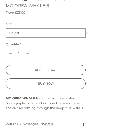
MO'OREA WHALE 6
Sale
From
$35.00
Price
Size
*
Quantity
*
ADD TO CART
BUY NOW
MOʻOREA WHALE 6
is a fine art underwater
photography print of a humpback whale mother
and calf swimming through the deep blue waters
of Moorea, French Polynesia. Captured in the clear
blue waters of the South Pacific, this ocean wall art
celebrates the beauty of marine life and brings a
Returns & Exchanges ‐ 返品交換
peaceful coastal feel to any space.