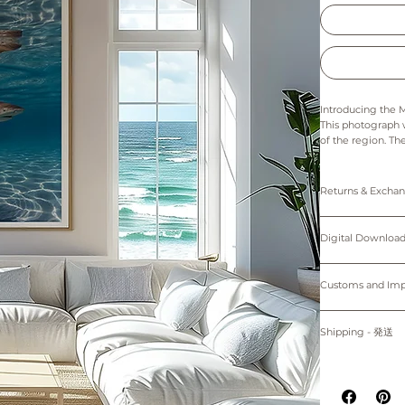
Introducing the M
This photograph 
of the region. Th
crystal-clear lago
perfect for ocean
swimming with th
Returns & Exch
unforgettable piec
Prints: Returns, 
-----------------------
Digital downloads
Digital Down
cancellations. Th
This fine art pri
of the printer an
Personal use only. 
quality paper.
Please note that 
protected by cop
Customs and I
device.
The colors in thi
購入者のみが個人
Buyers are respon
プリント：プリン
す。
for delays due to
Shipping - 発送
デジタルダウンロ
Prints are made 
適用される全ての
紙、プリンターの
Only 5"x7" (12.7
る遅延について責
All prints are ma
掲載写真はお使い
placed.
~Shipping worl
Prints will be sh