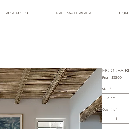
PORTFOLIO
FREE WALLPAPER
CON
MO'OREA BL
Sale
From
$35.00
Pric
Size
*
Select
Quantity
*