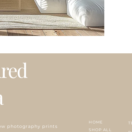
Please note that t
-----------------------
weather or busy 
プリントはオーダ
このファインアー
発送はアメリカ国
用し、プロにより
期等で発送に遅れ
掲載写真はお使い
プリントは全てオーダーメイ
白のマットが付属
~海外発送もしてい
ired
a
HOME
T
ew photography prints
SHOP ALL