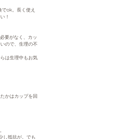
でok。長く使え
しい！
る必要がなく、カッ
ないので、生理の不
からは生理中もお気
れたかはカップを回
分。
少し抵抗が。でも