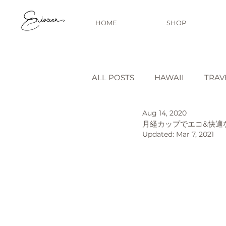
HOME
SHOP
ALL POSTS
HAWAII
TRAV
Aug 14, 2020
STORY BEHIND THE PRINT
月経カップでエコ&快適
Updated:
Mar 7, 2021