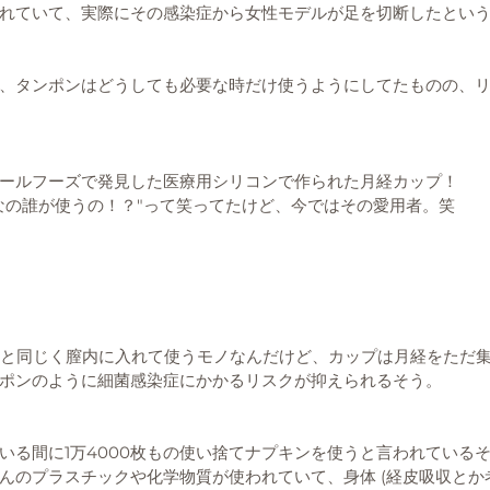
れていて、実際にその感染症から女性モデルが足を切断したとい
、タンポンはどうしても必要な時だけ使うようにしてたものの、
ールフーズで発見した医療用シリコンで作られた月経カップ！
なの誰が使うの！？"って笑ってたけど、今ではその愛用者。笑
ンポンと同じく膣内に入れて使うモノなんだけど、カップは月経をただ
ポンのように細菌感染症にかかるリスクが抑えられるそう。
いる間に1万4000枚もの使い捨てナプキンを使うと言われている
んのプラスチックや化学物質が使われていて、身体 (経皮吸収とか考