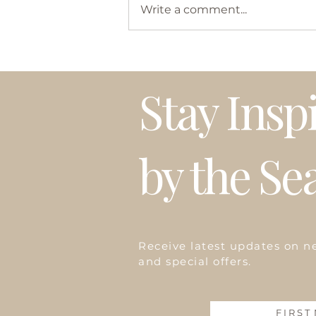
Write a comment...
Birthday Gift To Myself
Stay Insp
by the Se
Receive latest updates on n
and special offers.