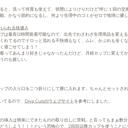
ると、洗って何度も使えて、状態によりけりだけど1年に１回の交換
可能。かなり節約になるし、何より生理中のゴミがゼロで地球に優
忘れられる快適さ
プは最長12時間装着可能なので、出先でわざわざ生理用品を変え
くれてるのでドロっと流れる不快感もなく、ムレ、かぶれも全く
く過ごせてしまう！
着ってあんまり好きじゃなかったんだけど、月経カップに変えて
うのも嬉しい。
ップの入り口を二つ折りにして膣に入れます。ちゃんとセットさ
っていてるので、
Diva Cupのウェブサイト
を参考にしました。
の挿入は簡単にできたものの取り出しに苦戦... と言ってもまぁ数
どうしよう！！！という恐怖心で、2回目以降カップを使うことに