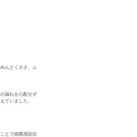
いめんどくささ、ム
理の漏れを心配せず
増えていました。
ることで細菌感染症