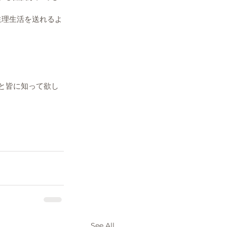
生理生活を送れるよ
と皆に知って欲し
See All