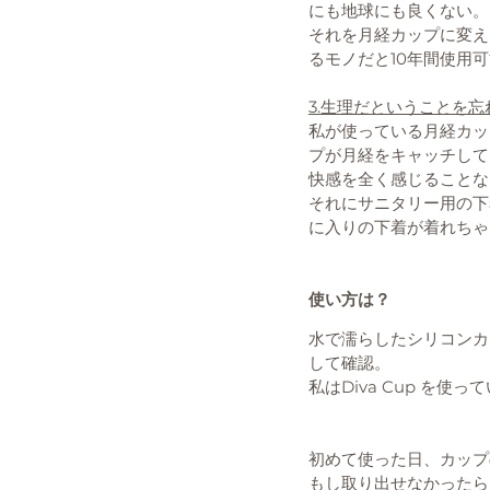
にも地球にも良くない。
それを月経カップに変え
るモノだと10年間使用
3.生理だということを
私が使っている月経カッ
プが月経をキャッチして
快感を全く感じることな
それにサニタリー用の下
に入りの下着が着れちゃ
使い方は？
水で濡らしたシリコンカ
して確認。
私はDiva Cup を使
初めて使った日、カップ
もし取り出せなかったら