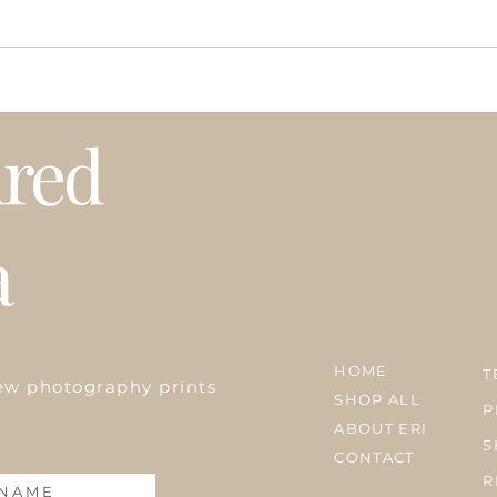
Exploring Hawaii's
ハワ
Underwater World and
テナ
Shifting to Sustainable
ired
Lifestyle
a
HOME
T
ew photography prints
SHOP ALL
P
ABOUT ERI
S
CONTACT
R