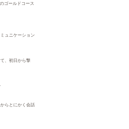
アのゴールドコース
コミュニケーション
くて、初日から撃
︎
こからとにかく会話