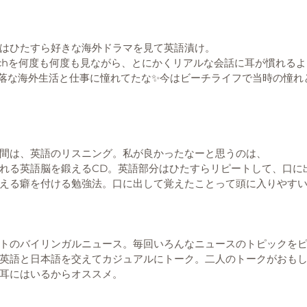
はひたすら好きな海外ドラマを見て英語漬け。
guna Beachを何度も何度も見ながら、とにかくリアルな会話に耳が慣れる
たいなお洒落な海外生活と仕事に憧れてたな✨今はビーチライフで当時の憧
間は、英語のリスニング。私が良かったなーと思うのは、
れる英語脳を鍛えるCD。英語部分はひたすらリピートして、口に
える癖を付ける勉強法。口に出して覚えたことって頭に入りやす
トのバイリンガルニュース。毎回いろんなニュースのトピックを
英語と日本語を交えてカジュアルにトーク。二人のトークがおも
耳にはいるからオススメ。