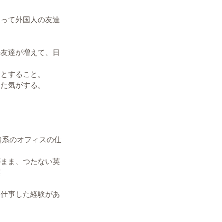
通って外国人の友達
の友達が増えて、日
うとすること。
った気がする。
資系のオフィスの仕
がまま、つたない英
笑　
て仕事した経験があ