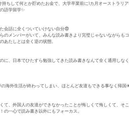
け持ちして何とか貯めたお金で、大学卒業前に1カ月オーストラリ
の語学留学✨
た会話に全くついていけない自分😨
らのメンバーがいて、みんな読み書きより完璧じゃないながらも
のあたしとは全く逆の状態。
のに、日本でひたすら勉強してきた読み書きなんて全く通用しな
夢の海外生活が終わってしまい、ほとんど友達もできる事なく帰国✈
くて、外国人の友達ができなかったことが悔しくて悔しくて、そ
！の一心で読み書き以外にもフォーカス。