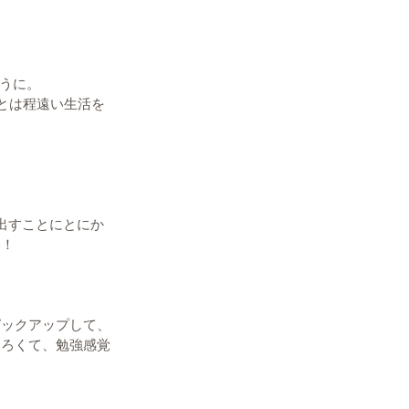
ように。
れとは程遠い生活を
出すことにとにか
い！
ピックアップして、
しろくて、勉強感覚