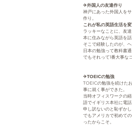
✈︎外国人の友達作り
神戸にあった外国人をサ
作り。
これが私の英語生活を変
ラッキーなことに、友達
本に住みながら英語を話
そこで経験したのが、ヘ
日本の勉強って教科書通
でもそれって1番大事な
✈︎TOEICの勉強
TOEICの勉強を続け
事に就く事ができた。
当時オフィスワークの経
語でイギリス本社に電話
申し訳ないのと恥ずかし
でもアメリカで初めての
ったからこそ。