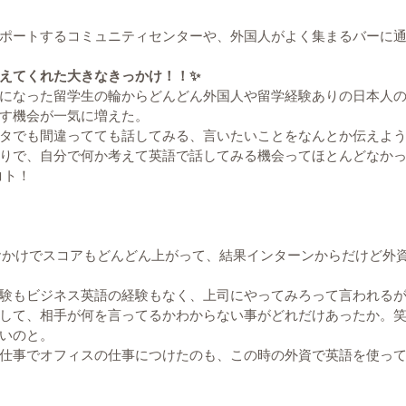
ポートするコミュニティセンターや、外国人がよく集まるバーに
えてくれた大きなきっかけ！！✨
になった留学生の輪からどんどん外国人や留学経験ありの日本人
す機会が一気に増えた。
タでも間違ってても話してみる、言いたいことをなんとか伝えよ
りで、自分で何か考えて英語で話してみる機会ってほとんどなか
コト！
たおかけでスコアもどんどん上がって、結果インターンからだけど外
験もビジネス英語の経験もなく、上司にやってみろって言われる
して、相手が何を言ってるかわからない事がどれだけあったか。
いのと。
仕事でオフィスの仕事につけたのも、この時の外資で英語を使っ