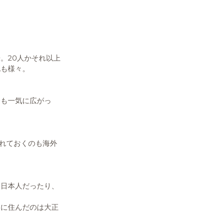
。20人かそれ以上
化も様々。
輪も一気に広がっ
慣れておくのも海外
る日本人だったり、
スに住んだのは大正